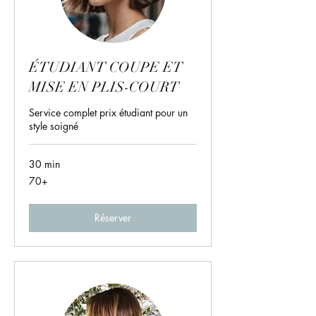
ÉTUDIANT COUPE ET
MISE EN PLIS-COURT
Service complet prix étudiant pour un
style soigné
30 min
70+
70+
Réserver