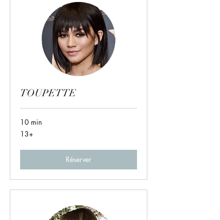
TOUPETTE
10 min
13+
13+
Réserver