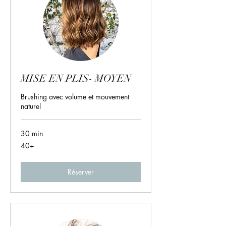
MISE EN PLIS- MOYEN
Brushing avec volume et mouvement
naturel
30 min
40+
40+
Réserver