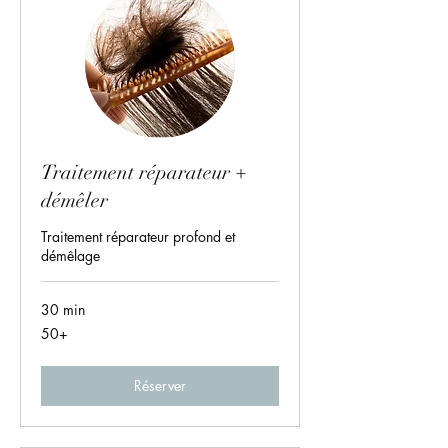
Traitement réparateur +
démêler
Traitement réparateur profond et
démêlage
30 min
50+
50+
Réserver