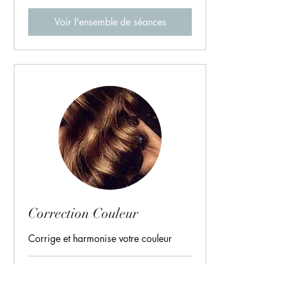
Voir l'ensemble de séances
Correction Couleur
Corrige et harmonise votre couleur
Terminé
65+
65+