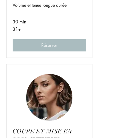
Volume et tenue longue durée
30 min
31+
31+
Réserver
COUPE ET MISE EN