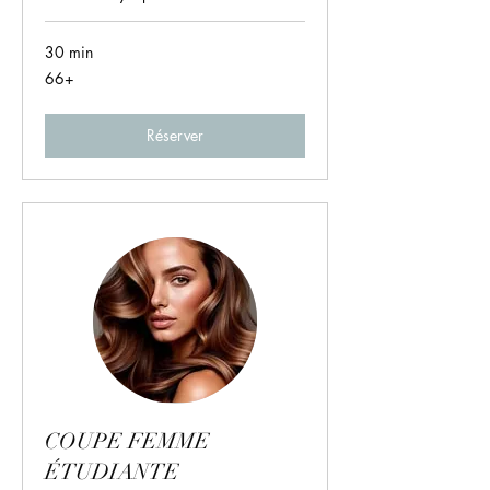
30 min
66+
66+
Réserver
COUPE FEMME
ÉTUDIANTE