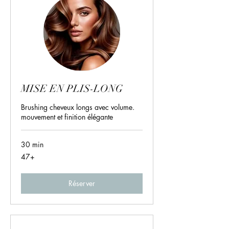
MISE EN PLIS-LONG
Brushing cheveux longs avec volume.
mouvement et finition élégante
30 min
47+
47+
Réserver