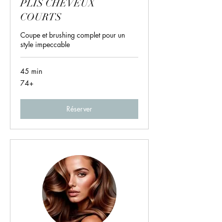
PLIS CHEVEUX
COURTS
Coupe et brushing complet pour un
style impeccable
45 min
74+
74+
Réserver