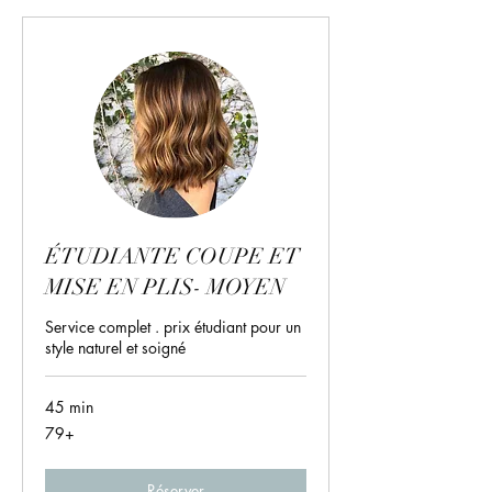
ÉTUDIANTE COUPE ET
MISE EN PLIS- MOYEN
Service complet . prix étudiant pour un
style naturel et soigné
45 min
79+
79+
Réserver