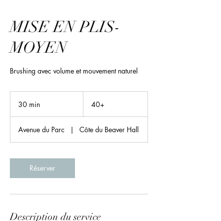
MISE EN PLIS-
MOYEN
Brushing avec volume et mouvement naturel
40+
30 min
3
40+
0
m
Avenue du Parc
|
Côte du Beaver Hall
i
n
Réserver
Description du service