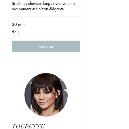
Brushing cheveux longs avec volume.
mouvement et finition élégante
30 min
47+
47+
Réserver
TOUPETTE