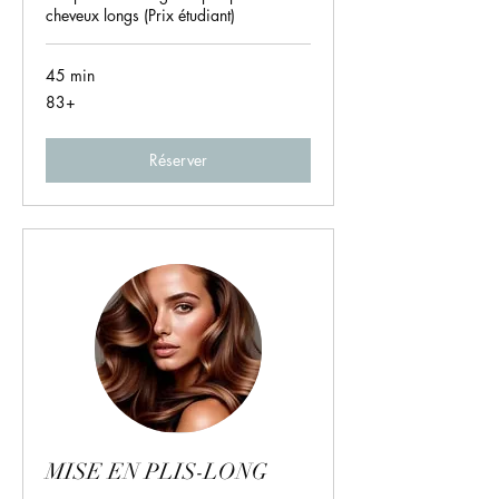
cheveux longs (Prix étudiant)
45 min
83+
83+
Réserver
MISE EN PLIS-LONG