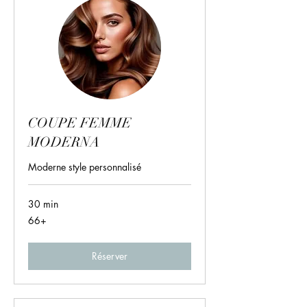
COUPE FEMME
MODERNA
Moderne style personnalisé
30 min
66+
66+
Réserver