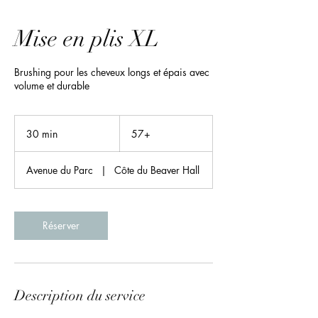
Mise en plis XL
Brushing pour les cheveux longs et épais avec
volume et durable
57+
30 min
3
57+
0
m
Avenue du Parc
|
Côte du Beaver Hall
i
n
Réserver
Description du service