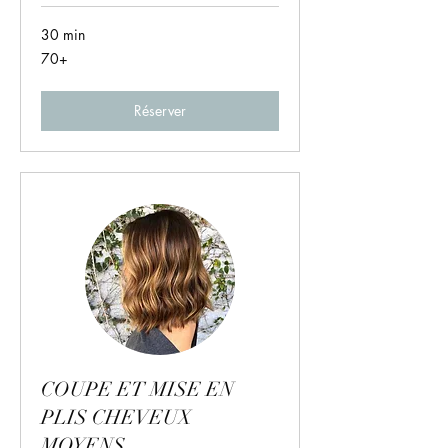
30 min
70+
70+
Réserver
COUPE ET MISE EN
PLIS CHEVEUX
MOYENS