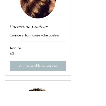
Correction Couleur
Corrige et harmonise votre couleur
Terminé
65+
65+
Voir l'ensemble de séances