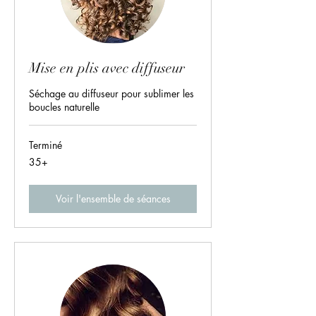
Mise en plis avec diffuseur
Séchage au diffuseur pour sublimer les
boucles naturelle
Terminé
35+
35+
Voir l'ensemble de séances