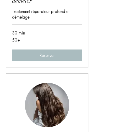
démêler
Traitement réparateur profond et
démêlage
30 min
50+
50+
Réserver