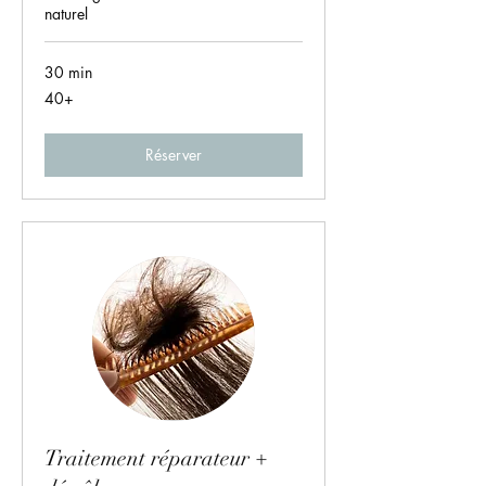
naturel
30 min
40+
40+
Réserver
Traitement réparateur +