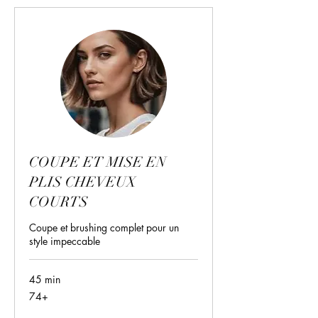
COUPE ET MISE EN
PLIS CHEVEUX
COURTS
Coupe et brushing complet pour un
style impeccable
45 min
74+
74+