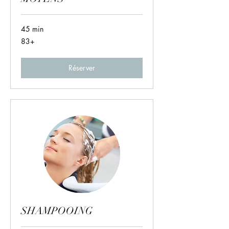
45 min
83+
83+
Réserver
SHAMPOOING