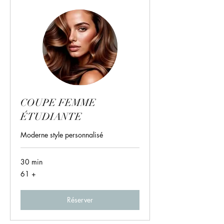
COUPE FEMME
ÉTUDIANTE
Moderne style personnalisé
30 min
61
61 +
+
Réserver