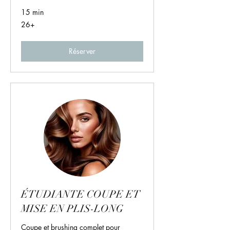
15 min
26+
26+
Réserver
ÉTUDIANTE COUPE ET
MISE EN PLIS-LONG
Coupe et brushing complet pour