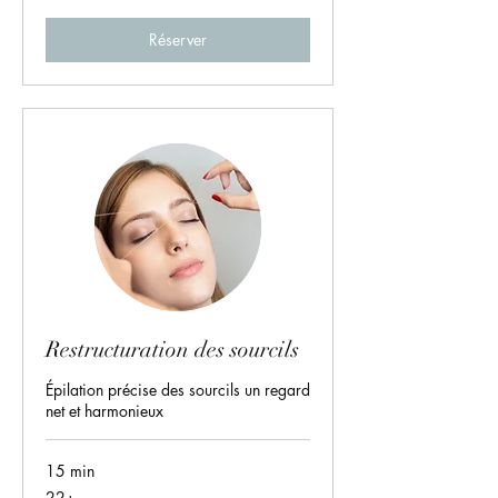
Réserver
Restructuration des sourcils
Épilation précise des sourcils un regard
net et harmonieux
15 min
22+
22+