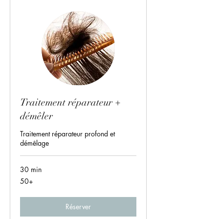
Traitement réparateur +
démêler
Traitement réparateur profond et
démêlage
30 min
50+
50+
Réserver