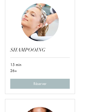
SHAMPOOING
15 min
26+
26+
Réserver