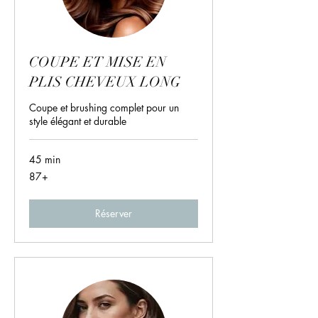
COUPE ET MISE EN
PLIS CHEVEUX LONG
Coupe et brushing complet pour un
style élégant et durable
45 min
87+
87+
Réserver