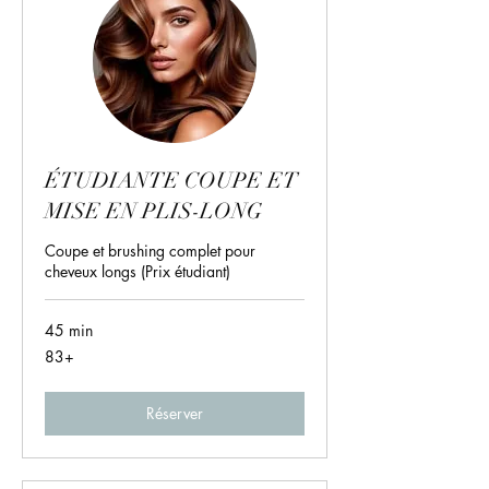
ÉTUDIANTE COUPE ET
MISE EN PLIS-LONG
Coupe et brushing complet pour
cheveux longs (Prix étudiant)
45 min
83+
83+
Réserver