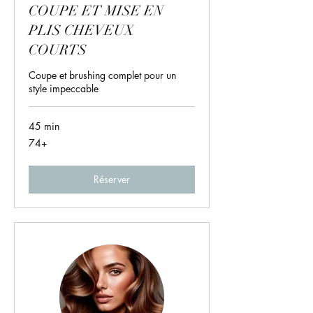
COUPE ET MISE EN
PLIS CHEVEUX
COURTS
Coupe et brushing complet pour un
style impeccable
45 min
74+
74+
Réserver