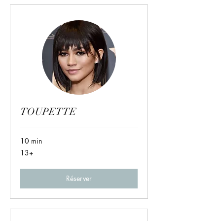
TOUPETTE
10 min
13+
13+
Réserver