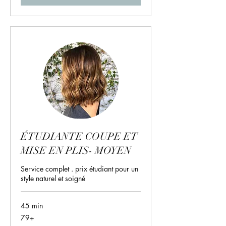
ÉTUDIANTE COUPE ET
MISE EN PLIS- MOYEN
Service complet . prix étudiant pour un
style naturel et soigné
45 min
79+
79+