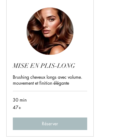
MISE EN PLIS-LONG
Brushing cheveux longs avec volume.
mouvement et finition élégante
30 min
47+
47+
Réserver