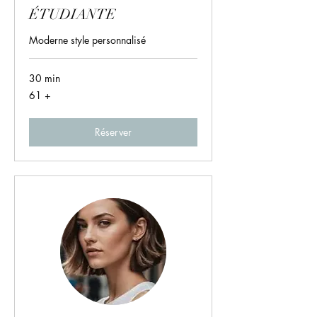
ÉTUDIANTE
Moderne style personnalisé
30 min
61
61 +
+
Réserver