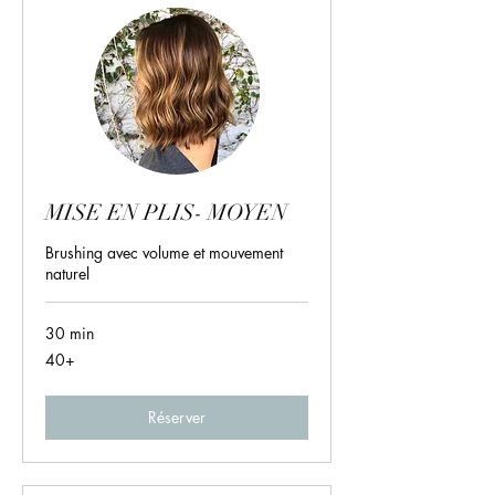
MISE EN PLIS- MOYEN
Brushing avec volume et mouvement
naturel
30 min
40+
40+
Réserver