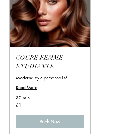
COUPE FEMME
ÉTUDIANTE
Moderne style personnalisé
Read More
30 min
61
61 +
+
Book Now