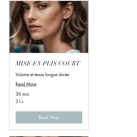
MISE EN PLIS COURT
Volume et tenue longue durée
Read More
30 min
31+
31+
Book Now