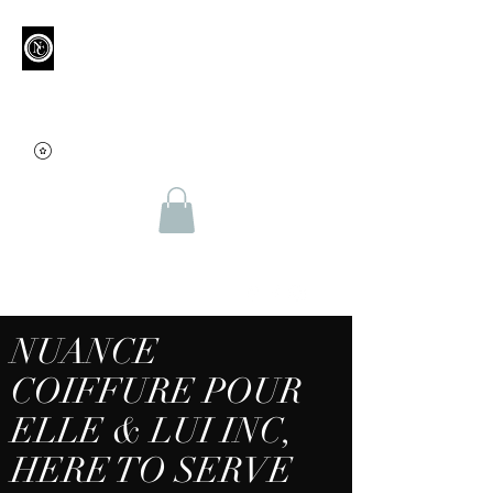
Salons Nuances
Montréal
Hair Care | Barbershop | Spa
nuance.coiffure.montreal@gmail
.com
(514) 277-9347
NUANCE
COIFFURE POUR
ELLE & LUI INC,
HERE TO SERVE