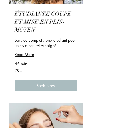
ÉTUDIANTE COUPE
ET MISE EN PLIS-
MOYEN
Service complet . prix étudiant pour
un style naturel et soigné
Read More
45 min
79+
79+
Book Now