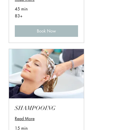
45 min
83+
83+
Book Now
SHAMPOOING
Read More
15 min