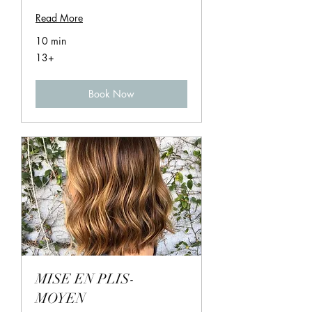
Read More
10 min
13+
13+
Book Now
MISE EN PLIS-
MOYEN