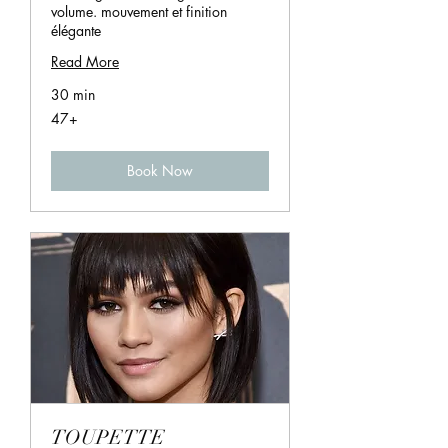
volume. mouvement et finition
élégante
Read More
30 min
47+
47+
Book Now
TOUPETTE