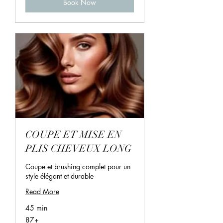
Book Now
COUPE ET MISE EN
PLIS CHEVEUX LONG
Coupe et brushing complet pour un
style élégant et durable
Read More
45 min
87+
87+