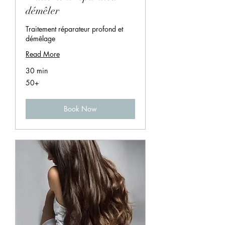
démêler
Traitement réparateur profond et
démêlage
Read More
30 min
50+
50+
Book Now