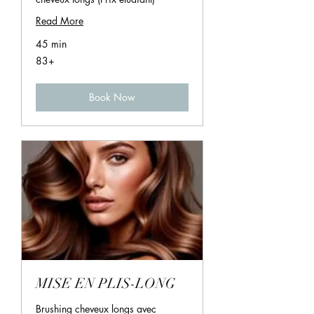
Read More
45 min
83+
83+
Book Now
MISE EN PLIS-LONG
Brushing cheveux longs avec