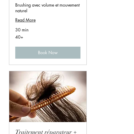
Brushing avec volume et mouvement
naturel
Read More
30 min
40+
40+
Book Now
Traitement réparateur +