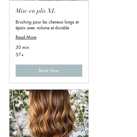
Mise en plis XL
Brushing pour les cheveux longs et
épais avec volume et durable
Read More
30 min
57+
57+
Book Now