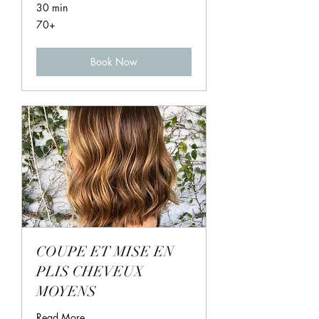
30 min
70+
70+
Book Now
COUPE ET MISE EN
PLIS CHEVEUX
MOYENS
Read More