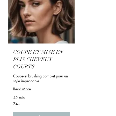
COUPE ET MISE EN
PLIS CHEVEUX
COURTS
Coupe et brushing complet pour un
style impeccable
Read More
45 min
74+
74+