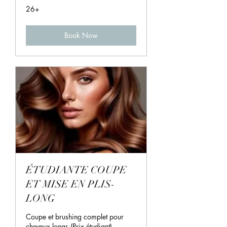
26+
26+
Book Now
ÉTUDIANTE COUPE
ET MISE EN PLIS-
LONG
Coupe et brushing complet pour
cheveux longs (Prix étudiant)