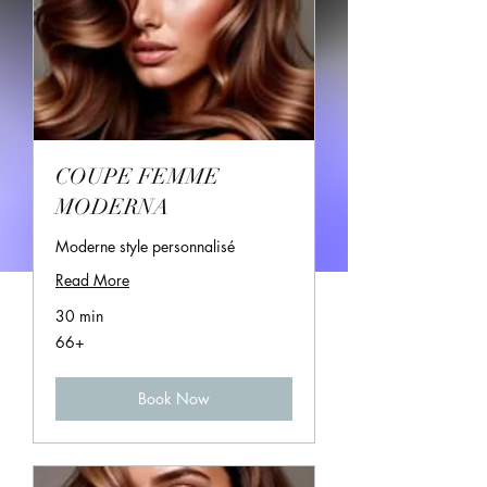
COUPE FEMME
MODERNA
Moderne style personnalisé
Read More
30 min
66+
66+
Book Now